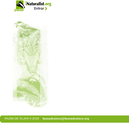
FAUNA DE ÁLAVA © 2026
faunadealava@faunadealava.org