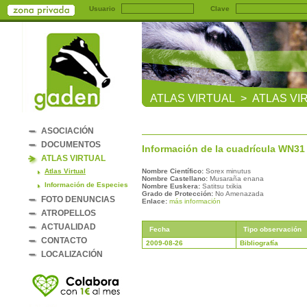
Usuario
Clave
ATLAS VIRTUAL > ATLAS VI
ASOCIACIÓN
DOCUMENTOS
Información de la cuadrícula
WN31
ATLAS VIRTUAL
Atlas Virtual
Nombre Científico:
Sorex minutus
Nombre Castellano:
Musaraña enana
Información de Especies
Nombre Euskera:
Satitsu txikia
Grado de Protección:
No Amenazada
FOTO DENUNCIAS
Enlace:
más información
ATROPELLOS
ACTUALIDAD
Fecha
Tipo observación
CONTACTO
2009-08-26
Bibliografía
LOCALIZACIÓN