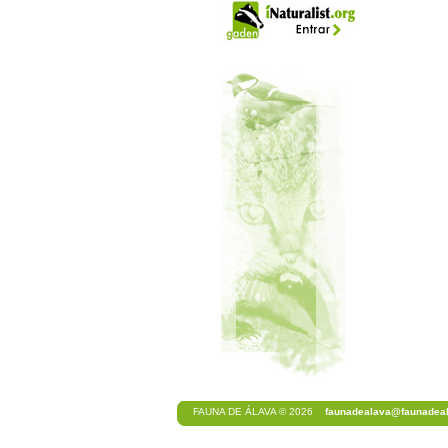
FAUNA DE ÁLAVA © 2026
faunadealava@faunadeal