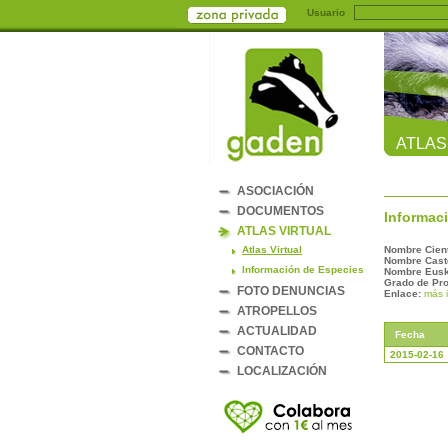
Usuario
ATLAS
ASOCIACIÓN
DOCUMENTOS
Informaci
ATLAS VIRTUAL
Atlas Virtual
Nombre Cient
Nombre Caste
Información de Especies
Nombre Eusk
Grado de Pro
FOTO DENUNCIAS
Enlace:
más 
ATROPELLOS
ACTUALIDAD
Fecha
CONTACTO
2015-02-16
LOCALIZACIÓN