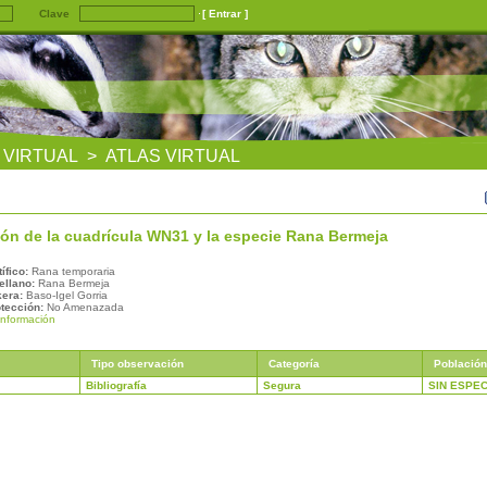
Clave
 VIRTUAL > ATLAS VIRTUAL
ón de la cuadrícula
WN31
y la especie
Rana Bermeja
ífico:
Rana temporaria
llano:
Rana Bermeja
era:
Baso-Igel Gorria
tección:
No Amenazada
información
Tipo observación
Categoría
Población
Bibliografía
Segura
SIN ESPEC